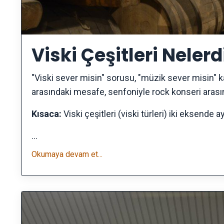
Viski Çeşitleri Nelerd
"Viski sever misin" sorusu, "müzik sever misin" kada
arasındaki mesafe, senfoniyle rock konseri aras
Kısaca:
Viski çeşitleri (viski türleri) iki eksende ay
...
Okumaya devam et...