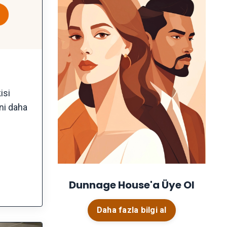
isi
ini daha
Dunnage House'a
Üye Ol
Daha fazla bilgi al