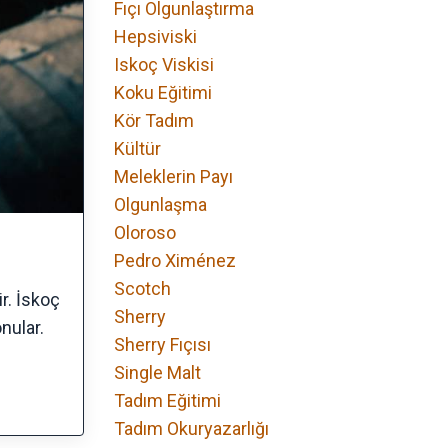
Fıçı Olgunlaştırma
Hepsiviski
Iskoç Viskisi
Koku Eğitimi
Kör Tadım
Kültür
Meleklerin Payı
Olgunlaşma
Oloroso
Pedro Ximénez
Scotch
r. İskoç
Sherry
nular.
Sherry Fıçısı
Single Malt
Tadım Eğitimi
Tadım Okuryazarlığı