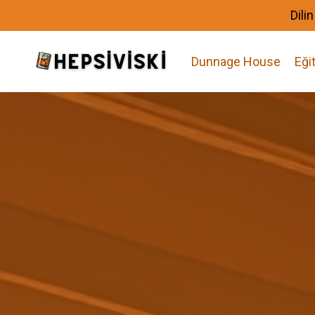
Dili
Dunnage House
Eği