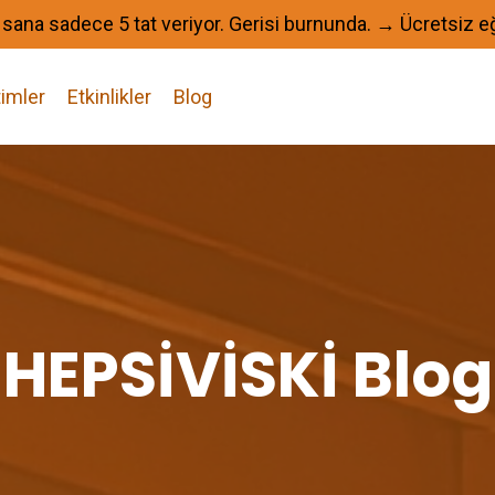
n sana sadece 5 tat veriyor. Gerisi burnunda. → Ücretsiz e
timler
Etkinlikler
Blog
HEPSİVİSKİ Blog