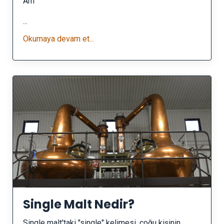
Am
...
Okumaya devam et...
Single Malt Nedir?
Single malt'taki "single" kelimesi, çoğu kişinin