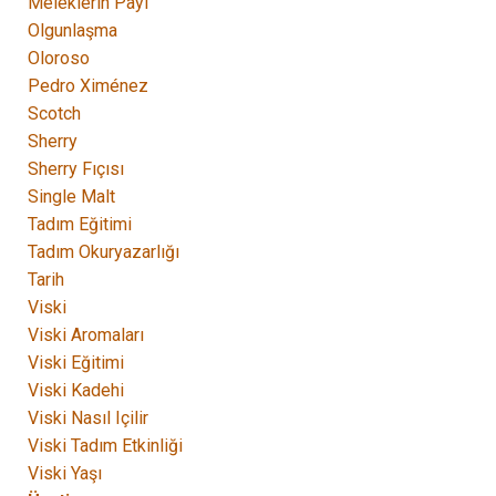
Meleklerin Payı
Olgunlaşma
Oloroso
Pedro Ximénez
Scotch
Sherry
Sherry Fıçısı
Single Malt
Tadım Eğitimi
Tadım Okuryazarlığı
Tarih
Viski
Viski Aromaları
Viski Eğitimi
Viski Kadehi
Viski Nasıl Içilir
Viski Tadım Etkinliği
Viski Yaşı