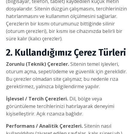
(bilgisayar, telefon, tablet) kaydedilen küçük metin
dosyalarıdır. Sitenin düzgün çalışmasını, tercihlerinizin
hatırlanmasını ve kullanımın ölçülmesini sağlarlar.
Çerezlerin bir kısmı oturumunuz bittiğinde silinir
(oturum çerezleri), bir kısmı ise cihazınızda belirli bir
süre kalır (kalıcı çerezler).
2. Kullandığımız Çerez Türleri
Zorunlu (Teknik) Çerezler.
Sitenin temel işlevleri,
oturum açma, sepet/ödeme ve güvenlik için gereklidir.
Bu çerezler olmadan site çalışmaz; bu nedenle rıza
gerektirmez, yalnızca bilgilendirme yapılır.
İşlevsel / Tercih Çerezleri.
Dil, bölge veya
görüntüleme tercihlerinizi hatırlayarak deneyimi
kişiselleştirir. Açık rızanıza bağlıdır.
Performans / Analitik Çerezleri.
Sitenin nasıl
kullanıldığını (ziyaret edilen sayfalar, kalış süresi vb.)