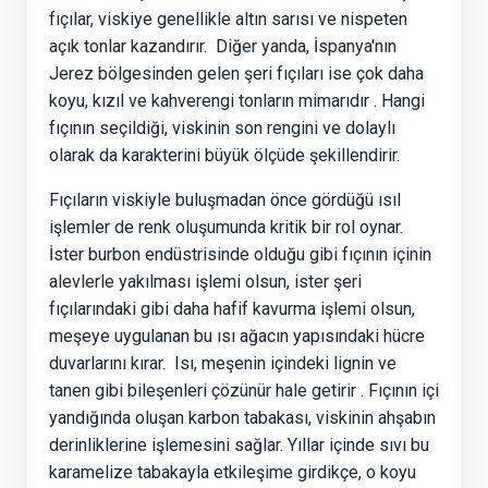
fıçılar, viskiye genellikle altın sarısı ve nispeten
açık tonlar kazandırır.
Diğer yanda, İspanya'nın
Jerez bölgesinden gelen şeri fıçıları ise çok daha
koyu, kızıl ve kahverengi tonların mimarıdır
. Hangi
fıçının seçildiği, viskinin son rengini ve dolaylı
olarak da karakterini büyük ölçüde şekillendirir.
Fıçıların viskiyle buluşmadan önce gördüğü ısıl
işlemler de renk oluşumunda kritik bir rol oynar.
İster burbon endüstrisinde olduğu gibi fıçının içinin
alevlerle yakılması işlemi olsun, ister şeri
fıçılarındaki gibi daha hafif kavurma işlemi olsun,
meşeye uygulanan bu ısı ağacın yapısındaki hücre
duvarlarını kırar.
Isı, meşenin içindeki lignin ve
tanen gibi bileşenleri çözünür hale getirir
. Fıçının içi
yandığında oluşan karbon tabakası, viskinin ahşabın
derinliklerine işlemesini sağlar. Yıllar içinde sıvı bu
karamelize tabakayla etkileşime girdikçe, o koyu